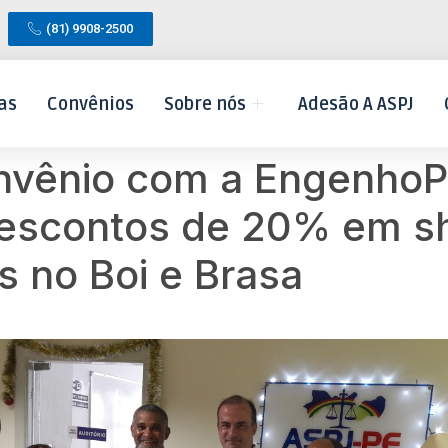
(81) 9908-2500
as
Convênios
Sobre nós
Adesão A ASPJ
nvênio com a Engenho
 descontos de 20% em s
s no Boi e Brasa