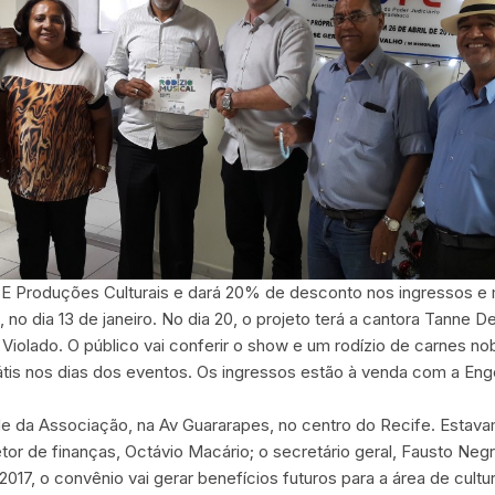
 Produções Culturais e dará 20% de desconto nos ingressos e m
, no dia 13 de janeiro. No dia 20, o projeto terá a cantora Tanne 
o Violado. O público vai conferir o show e um rodízio de carnes n
is nos dias dos eventos. Os ingressos estão à venda com a Eng
sede da Associação, na Av Guararapes, no centro do Recife. Estav
iretor de finanças, Octávio Macário; o secretário geral, Fausto Ne
017, o convênio vai gerar benefícios futuros para a área de cult