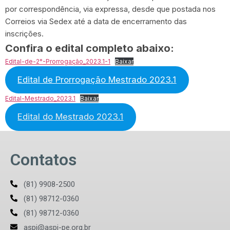
por correspondência, via expressa, desde que postada nos
Correios via Sedex até a data de encerramento das
inscrições.
Confira o edital completo abaixo:
Edital-de-2°-Prorrogação_2023.1-1
Baixar
Edital de Prorrogação Mestrado 2023.1
Edital-Mestrado_2023.1
Baixar
Edital do Mestrado 2023.1
Contatos
(81) 9908-2500
(81) 98712-0360
(81) 98712-0360
aspj@aspj-pe.org.br