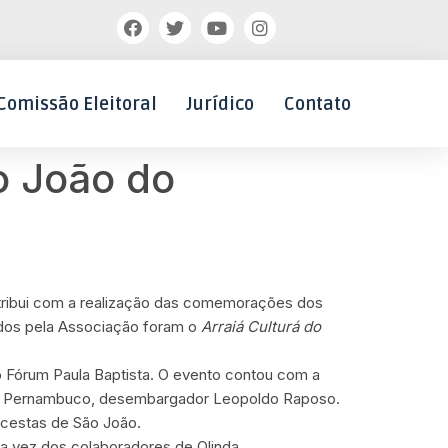
Comissão Eleitoral
Jurídico
Contato
o João do
ntribui com a realização das comemorações dos
ados pela Associação foram o
Arraiá Culturá do
o Fórum Paula Baptista. O evento contou com a
a de Pernambuco, desembargador Leopoldo Raposo.
o cestas de São João.
i a vez dos colaboradores de Olinda