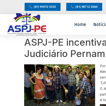
(81) 99973-5525
(81) 98712-0360
Home
Notíci
ASPJ-PE incentiv
Judiciário Perna
Por
Alé
ser
TJP
O
A
par
A f