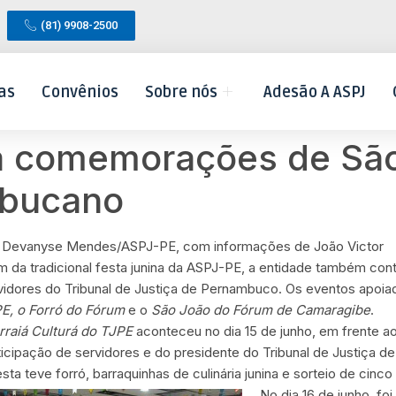
(81) 9908-2500
as
Convênios
Sobre nós
Adesão A ASPJ
a comemorações de Sã
mbucano
 Devanyse Mendes/ASPJ-PE, com informações de João Victor
m da tradicional festa junina da ASPJ-PE, a entidade também co
vidores do Tribunal de Justiça de Pernambuco. Os eventos apoi
E, o
Forró do Fórum
e o
São João do Fórum de Camaragibe
.
rraiá Culturá do TJPE
aconteceu no dia 15 de junho, em frente a
ticipação de servidores e do presidente do Tribunal de Justiç
esta teve forró, barraquinhas de culinária junina e sorteio de cinc
No dia 16 de junho, fo