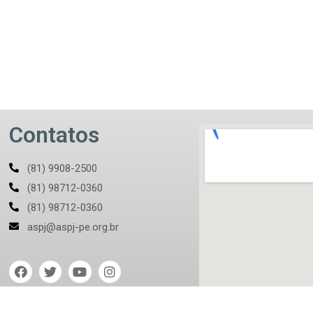
Contatos
(81) 9908-2500
(81) 98712-0360
(81) 98712-0360
aspj@aspj-pe.org.br