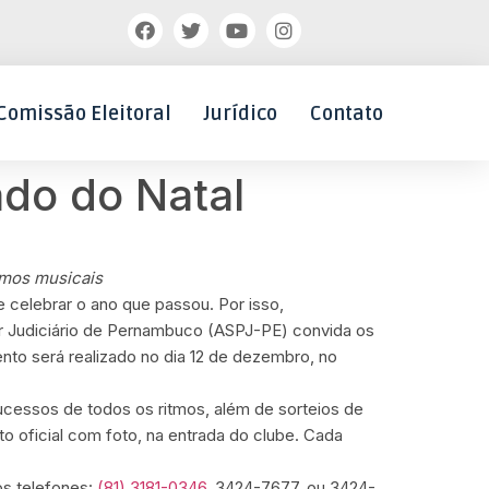
Comissão Eleitoral
Jurídico
Contato
do do Natal
tmos musicais
 celebrar o ano que passou. Por isso,
 Judiciário de Pernambuco (ASPJ-PE) convida os
nto será realizado no dia 12 de dezembro, no
cessos de todos os ritmos, além de sorteios de
o oficial com foto, na entrada do clube. Cada
os telefones:
(81) 3181-0346
, 3424-7677, ou 3424-