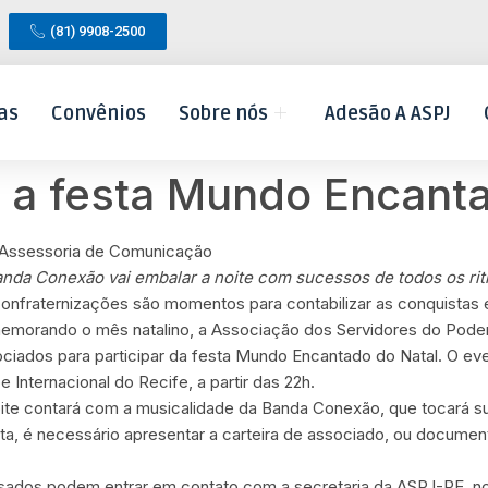
(81) 9908-2500
as
Convênios
Sobre nós
Adesão A ASPJ
a festa Mundo Encanta
 Assessoria de Comunicação
anda Conexão vai embalar a noite com sucessos de todos os ri
onfraternizações são momentos para contabilizar as conquistas e
morando o mês natalino, a Associação dos Servidores do Poder
ciados para participar da festa Mundo Encantado do Natal. O eve
e Internacional do Recife, a partir das 22h.
ite contará com a musicalidade da Banda Conexão, que tocará su
ta, é necessário apresentar a carteira de associado, ou document
ssados podem entrar em contato com a secretaria da ASPJ-PE, n