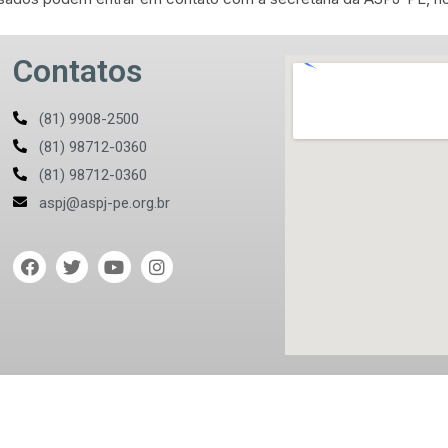
Contatos
(81) 9908-2500
(81) 98712-0360
(81) 98712-0360
aspj@aspj-pe.org.br