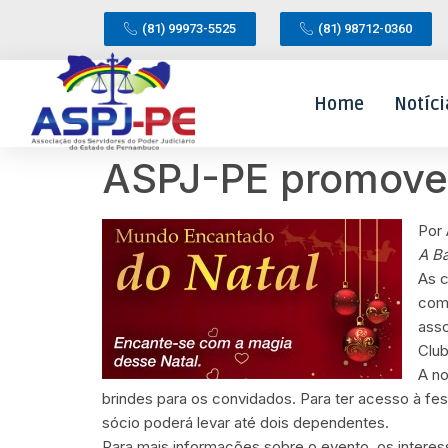
(81) 99973-5525
(81) 98712-0360
Home
Notíci
ASPJ-PE promove 
Por
A B
As c
come
asso
Club
A no
brindes para os convidados. Para ter acesso à fes
sócio poderá levar até dois dependentes.
Para mais informações sobre o evento, os intere