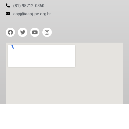
(81) 98712-0360
aspj@aspj-pe.org.br