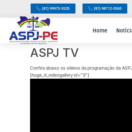
(81) 99973-5525
(81) 98712-0360
Home
Notíci
ASPJ TV
Confira abaixo os vídeos da programação da ASPJ
[huge_it_videogallery id=”3″]