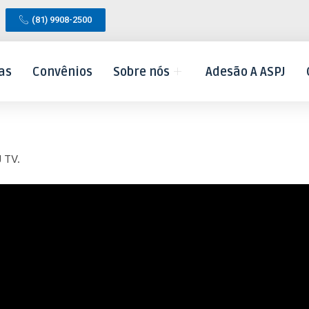
(81) 9908-2500
as
Convênios
Sobre nós
Adesão A ASPJ
 TV.