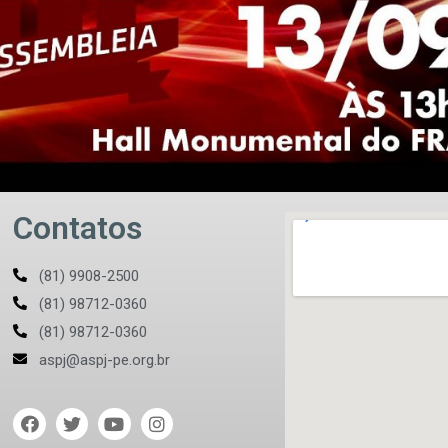
Contatos
(81) 9908-2500
(81) 98712-0360
(81) 98712-0360
aspj@aspj-pe.org.br