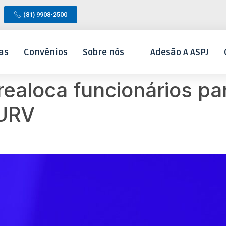
(81) 9908-2500
as
Convênios
Sobre nós
Adesão A ASPJ
ealoca funcionários par
 URV