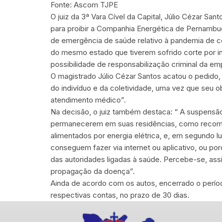
Fonte: Ascom TJPE
O juiz da 3ª Vara Cível da Capital, Júlio Cézar San
para proibir a Companhia Energética de Pernambu
de emergência de saúde relativo à pandemia de c
do mesmo estado que tiverem sofrido corte por ina
possibilidade de responsabilização criminal da em
O magistrado Júlio Cézar Santos acatou o pedido,
do indivíduo e da coletividade, uma vez que seu 
atendimento médico”.
Na decisão, o juiz também destaca: “ A suspensão
permanecerem em suas residências, como recomend
alimentados por energia elétrica, e, em segundo l
conseguem fazer via internet ou aplicativo, ou po
das autoridades ligadas à saúde. Percebe-se, assi
propagação da doença”.
Ainda de acordo com os autos, encerrado o períod
respectivas contas, no prazo de 30 dias.