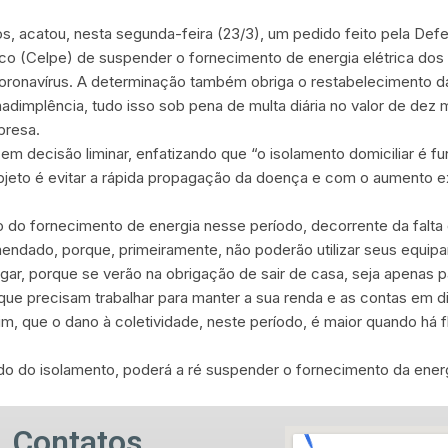
tos, acatou, nesta segunda-feira (23/3), um pedido feito pela Defe
co (Celpe) de suspender o fornecimento de energia elétrica dos
oronavírus. A determinação também obriga o restabelecimento da 
dimplência, tudo isso sob pena de multa diária no valor de dez m
presa.
 em decisão liminar, enfatizando que “o isolamento domiciliar é 
objeto é evitar a rápida propagação da doença e com o aumento e
 do fornecimento de energia nesse período, decorrente da falta
ado, porque, primeiramente, não poderão utilizar seus equipa
ugar, porque se verão na obrigação de sair de casa, seja apenas 
rque precisam trabalhar para manter a sua renda e as contas em 
m, que o dano à coletividade, neste período, é maior quando há f
o do isolamento, poderá a ré suspender o fornecimento da energ
Contatos