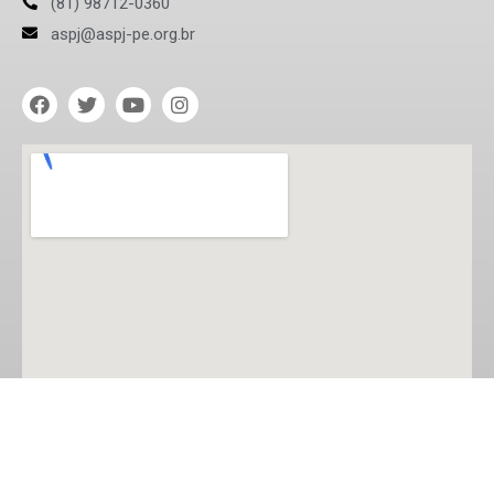
(81) 98712-0360
aspj@aspj-pe.org.br