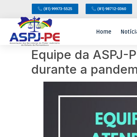
(81) 99973-5525
(81) 98712-0360
Home
Notíci
Equipe da ASPJ-P
durante a pandem