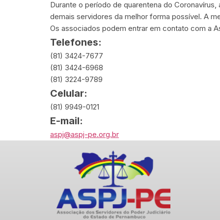
Durante o período de quarentena do Coronavírus,
demais servidores da melhor forma possível. A me
Os associados podem entrar em contato com a As
Telefones:
(81) 3424-7677
(81) 3424-6968
(81) 3224-9789
Celular:
(81) 9949-0121
E-mail:
aspj@aspj-pe.org.br