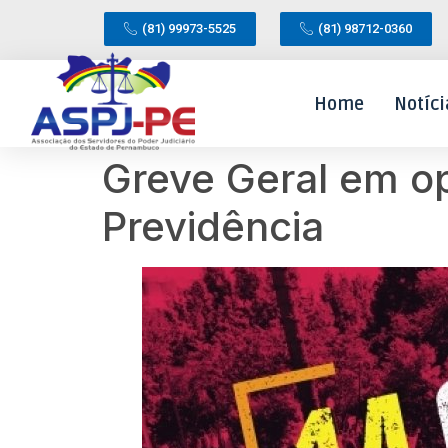
(81) 99973-5525
(81) 98712-0360
Home
Notíci
Greve Geral em o
Previdência