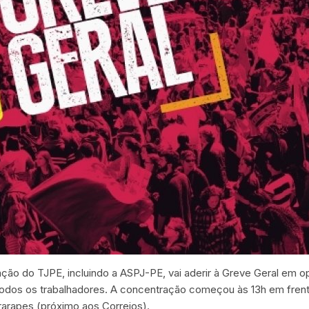
ação do TJPE, incluindo a ASPJ-PE, vai aderir à Greve Geral em 
dos os trabalhadores. A concentração começou às 13h em frente 
rarapes (próximo aos Correios).