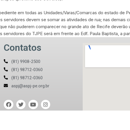
diente em todas as Unidades/Varas/Comarcas do estado de P
idores devem se somar as atividades de rua; nas demais cid
que não puderem comparecer no grande ato de Recife deverão uti
idores do TJPE será em frente ao Edf. Paula Baptista, a parti
Contatos
(81) 9908-2500
(81) 98712-0360
(81) 98712-0360
aspj@aspj-pe.org.br