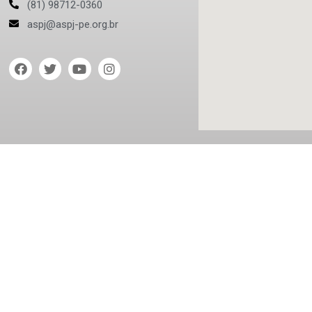
(81) 98712-0360
aspj@aspj-pe.org.br