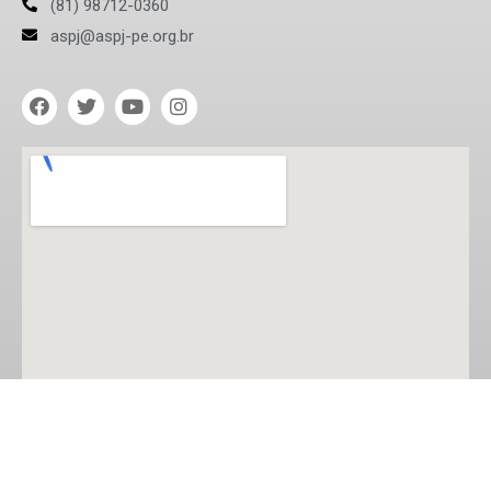
(81) 98712-0360
aspj@aspj-pe.org.br