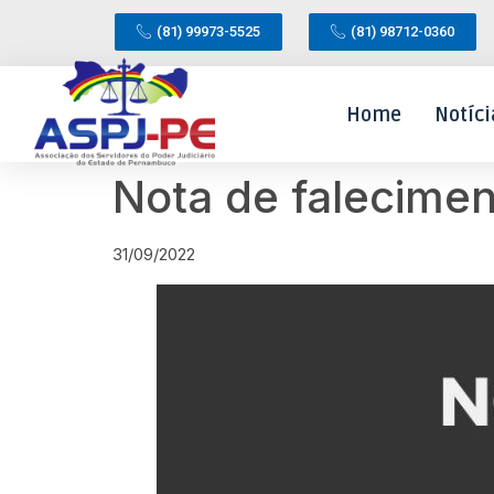
(81) 99973-5525
(81) 98712-0360
Home
Notíci
Nota de falecimen
31/09/2022