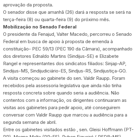
aprovação da proposta.
O senador disse que amanhã (26) dará a resposta se será na
terça-feira (8) ou quarta-feira (9) do próximo mês.
Mobilização no Senado Federal
O presidente da Fenajud, Valter Macedo, percorreu o Senado
Federal em busca de apoio à proposta de emenda à
constituição- PEC 59/13 (PEC 190 da Câmara), acompanhado
dos diretores Ednaldo Martins (Sindijus-SE) e Elizabete
Rangel e representantes dos sindicatos filiados: Sinjap-AP,
Sindijus-MS, Sindijudiciário-ES, Sindjus-RS, Sindijustiça-GO.
A visita começou ao gabinete do sen. Valdir Raupp. Foram
recebidos pela assessoria legislativa que ainda não tinha
resposta concreta sobre quando seria a audiência. Não
contentos com a informação, os dirigentes continuaram as
visitas aos gabinetes para pedir apoio, até conseguirem
conversar com Valdir Raupp que marcou a audiência para a
segunda semana de abril.
Entre os gabinetes visitados estão , sen. Gleisi Hoffmann (PT-
PR), Magno Malta (PR-ES), Ruben Figueiró ( PSDB-MS),