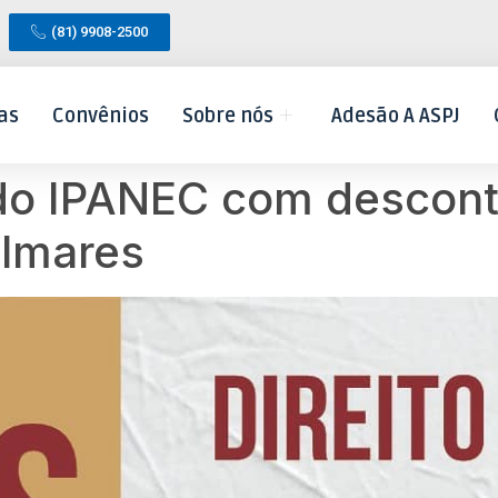
(81) 9908-2500
as
Convênios
Sobre nós
Adesão A ASPJ
do IPANEC com descont
almares