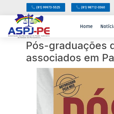
(81) 99973-5525
(81) 98712-0360
Home
Notíci
Pós-graduações 
associados em P