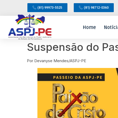
(81) 99973-5525
(81) 98712-0360
Home
Notíci
Suspensão do Pas
Por Devanyse Mendes/ASPJ-PE