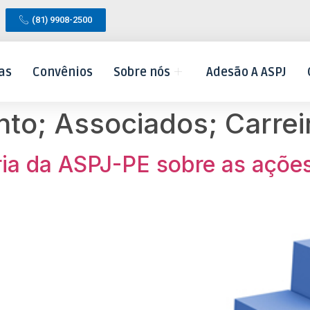
(81) 9908-2500
as
Convênios
Sobre nós
Adesão A ASPJ
o; Associados; Carrei
ria da ASPJ-PE sobre as açõ