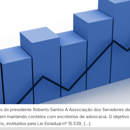
do presidente Roberto Santos A Associação dos Servidores do
m mantendo contatos com escritórios de advocacia. O objetivo 
, instituídos pela Lei Estadual nº 15.539, […]